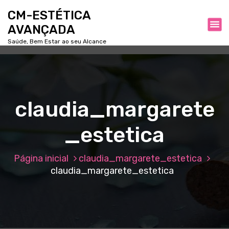
P
CM-ESTÉTICA
u
AVANÇADA
l
a
Saúde, Bem Estar ao seu Alcance
r
p
a
r
a
claudia_margarete
o
c
_estetica
o
n
t
Página inicial
claudia_margarete_estetica
e
claudia_margarete_estetica
ú
d
o