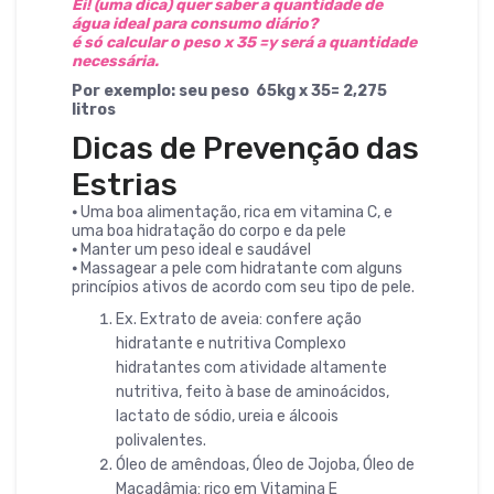
Ei! (uma dica) quer saber a quantidade de
água ideal para consumo diário?
é só calcular o peso x 35 =y será a quantidade
necessária.
Por exemplo: seu peso 65kg x 35= 2,275
litros
Dicas de Prevenção das
Estrias
⦁ Uma boa alimentação, rica em vitamina C, e
uma boa hidratação do corpo e da pele
⦁ Manter um peso ideal e saudável
⦁ Massagear a pele com hidratante com alguns
princípios ativos de acordo com seu tipo de pele.
Ex. Extrato de aveia: confere ação
hidratante e nutritiva Complexo
hidratantes com atividade altamente
nutritiva, feito à base de aminoácidos,
lactato de sódio, ureia e álcoois
polivalentes.
Óleo de amêndoas, Óleo de Jojoba, Óleo de
Macadâmia: rico em Vitamina E