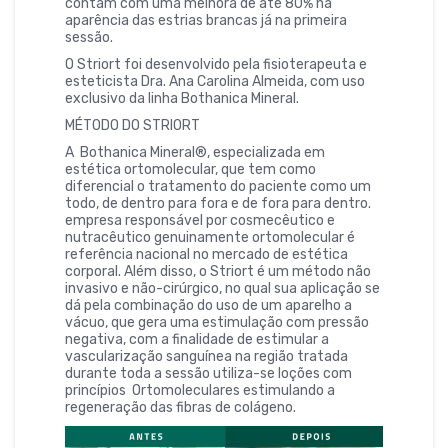
contam com uma melhora de até 80% na
aparência das estrias brancas já na primeira
sessão.
O Striort foi desenvolvido pela fisioterapeuta e
esteticista Dra. Ana Carolina Almeida, com uso
exclusivo da linha Bothanica Mineral.
MÉTODO DO STRIORT
A Bothanica Mineral®, especializada em
estética ortomolecular, que tem como
diferencial o tratamento do paciente como um
todo, de dentro para fora e de fora para dentro.
empresa responsável por cosmecêutico e
nutracêutico genuinamente ortomolecular é
referência nacional no mercado de estética
corporal. Além disso, o Striort é um método não
invasivo e não-cirúrgico, no qual sua aplicação se
dá pela combinação do uso de um aparelho a
vácuo, que gera uma estimulação com pressão
negativa, com a finalidade de estimular a
vascularização sanguínea na região tratada
durante toda a sessão utiliza-se loções com
princípios Ortomoleculares estimulando a
regeneração das fibras de colágeno.