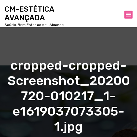
P
CM-ESTÉTICA
u
AVANÇADA
l
a
Saúde, Bem Estar ao seu Alcance
r
p
a
r
a
cropped-cropped-
o
c
Screenshot_20200
o
n
t
720-010217_1-
e
ú
e1619037073305-
d
o
1.jpg