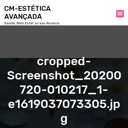
P
CM-ESTÉTICA
u
AVANÇADA
l
a
Saúde, Bem Estar ao seu Alcance
r
p
a
r
a
cropped-
o
c
Screenshot_20200
o
n
t
720-010217_1-
e
ú
e1619037073305.jp
d
o
g