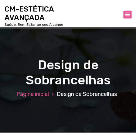
P
CM-ESTÉTICA
u
AVANÇADA
l
a
Saúde, Bem Estar ao seu Alcance
r
p
a
r
a
Design de
o
c
Sobrancelhas
o
n
t
Página inicial
Design de Sobrancelhas
e
ú
d
o